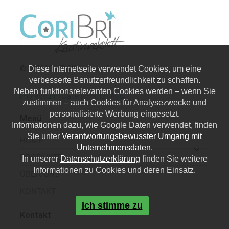
© 2026 | CoriBri Kreativwerkstatt
Diese Internetseite verwendet Cookies, um eine
verbesserte Benutzerfreundlichkeit zu schaffen.
Neben funktionsrelevanten Cookies werden – wenn Sie
Impressum
|
Datenschutz
|
AGB
zustimmen – auch Cookies für Analysezwecke und
personalisierte Werbung eingesetzt.
Menü
Informationen dazu, wie Google Daten verwendet, finden
Sie unter
Verantwortungsbewusster Umgang mit
HOME
Unternehmensdaten
.
PRODUKTE
In unserer
Datenschutzerklärung
finden Sie weitere
Informationen zu Cookies und deren Einsatz.
ÜBER UNS
KONTAKT
Ich stimme zu
Kontakt