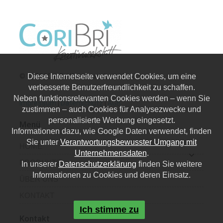
© 2026 | CoriBri Kreativwerkstatt
Diese Internetseite verwendet Cookies, um eine
verbesserte Benutzerfreundlichkeit zu schaffen.
Neben funktionsrelevanten Cookies werden – wenn Sie
Impressum
|
Datenschutz
|
AGB
zustimmen – auch Cookies für Analysezwecke und
personalisierte Werbung eingesetzt.
Menü
Informationen dazu, wie Google Daten verwendet, finden
Sie unter
Verantwortungsbewusster Umgang mit
HOME
Unternehmensdaten
.
PRODUKTE
In unserer
Datenschutzerklärung
finden Sie weitere
Informationen zu Cookies und deren Einsatz.
ÜBER UNS
KONTAKT
Ich stimme zu
Kontakt