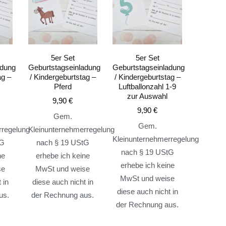
5er Set
5er Set
adung
Geburtstagseinladung
Geburtstagseinladung
ag –
/ Kindergeburtstag –
/ Kindergeburtstag –
Pferd
Luftballonzahl 1-9
zur Auswahl
9,90
€
9,90
€
Gem.
Gem.
rregelung
Kleinunternehmerregelung
Kleinunternehmerregelung
tG
nach § 19 UStG
nach § 19 UStG
ne
erhebe ich keine
erhebe ich keine
se
MwSt und weise
MwSt und weise
 in
diese auch nicht in
diese auch nicht in
us.
der Rechnung aus.
der Rechnung aus.