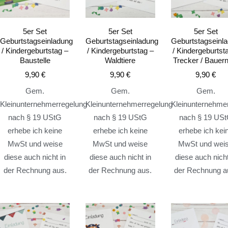
5er Set
5er Set
5er Set
Geburtstagseinladung
Geburtstagseinladung
Geburtstagseinl
/ Kindergeburtstag –
/ Kindergeburtstag –
/ Kindergeburtst
Baustelle
Waldtiere
Trecker / Bauer
9,90
€
9,90
€
9,90
€
Gem.
Gem.
Gem.
Kleinunternehmerregelung
Kleinunternehmerregelung
Kleinunternehme
nach § 19 UStG
nach § 19 UStG
nach § 19 US
erhebe ich keine
erhebe ich keine
erhebe ich kei
MwSt und weise
MwSt und weise
MwSt und wei
diese auch nicht in
diese auch nicht in
diese auch nicht
der Rechnung aus.
der Rechnung aus.
der Rechnung a