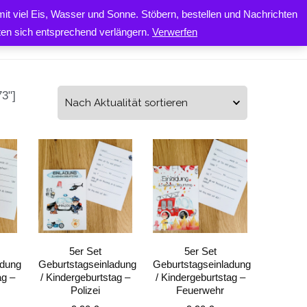
it viel Eis, Wasser und Sonne. Stöbern, bestellen und Nachrichten
0
ONTAKT
iten sich entsprechend verlängern.
Verwerfen
3"]
5er Set
5er Set
adung
Geburtstagseinladung
Geburtstagseinladung
ag –
/ Kindergeburtstag –
/ Kindergeburtstag –
Polizei
Feuerwehr