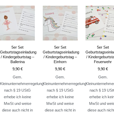
5er Set
5er Set
5er Set
Geburtstagseinladung
Geburtstagseinladung
Geburtstagseinl
/ Kindergeburtstag –
/ Kindergeburtstag –
/ Kindergeburtst
Ballerina
Einhorn
Feuerwehr
9,90
€
9,90
€
9,90
€
Gem.
Gem.
Gem.
Kleinunternehmerregelung
Kleinunternehmerregelung
Kleinunternehme
nach § 19 UStG
nach § 19 UStG
nach § 19 US
erhebe ich keine
erhebe ich keine
erhebe ich kei
MwSt und weise
MwSt und weise
MwSt und wei
diese auch nicht in
diese auch nicht in
diese auch nicht