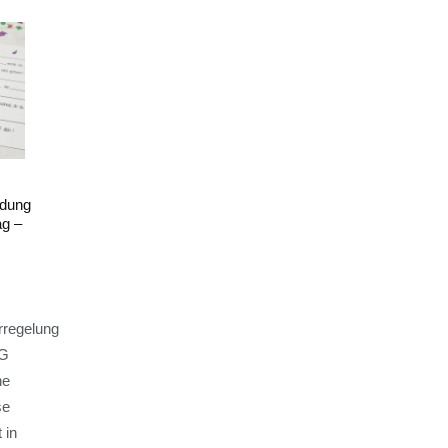
adung
ag –
rregelung
tG
ne
se
 in