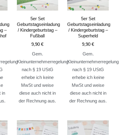
5er Set
5er Set
adung
Geburtstagseinladung
Geburtstagseinladung
ag –
/ Kindergeburtstag –
/ Kindergeburtstag –
nhof
Fußball
Superheld
9,90
€
9,90
€
Gem.
Gem.
rregelung
Kleinunternehmerregelung
Kleinunternehmerregelung
tG
nach § 19 UStG
nach § 19 UStG
ne
erhebe ich keine
erhebe ich keine
se
MwSt und weise
MwSt und weise
 in
diese auch nicht in
diese auch nicht in
us.
der Rechnung aus.
der Rechnung aus.