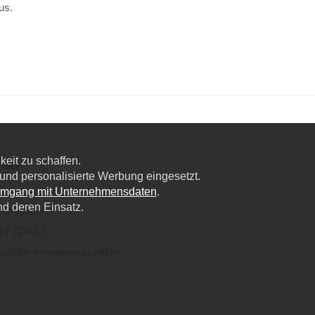
us.
eit zu schaffen.
akt
nd personalisierte Werbung eingesetzt.
Umgang mit Unternehmensdaten
.
lweg 6a,
nd deren Einsatz.
 Düsseldorf
14 22 40 2
coribri-kreativwerkstatt.de