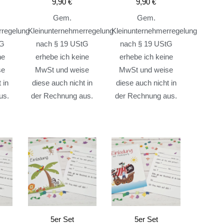
9,90
€
9,90
€
Gem.
Gem.
rregelung
Kleinunternehmerregelung
Kleinunternehmerregelung
tG
nach § 19 UStG
nach § 19 UStG
ne
erhebe ich keine
erhebe ich keine
se
MwSt und weise
MwSt und weise
 in
diese auch nicht in
diese auch nicht in
us.
der Rechnung aus.
der Rechnung aus.
5er Set
5er Set