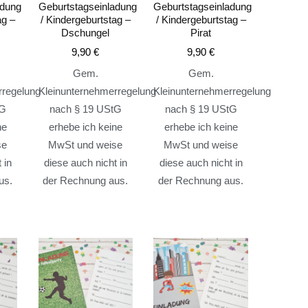
adung
Geburtstagseinladung
Geburtstagseinladung
ag –
/ Kindergeburtstag –
/ Kindergeburtstag –
Dschungel
Pirat
9,90
€
9,90
€
Gem.
Gem.
rregelung
Kleinunternehmerregelung
Kleinunternehmerregelung
tG
nach § 19 UStG
nach § 19 UStG
ne
erhebe ich keine
erhebe ich keine
se
MwSt und weise
MwSt und weise
 in
diese auch nicht in
diese auch nicht in
us.
der Rechnung aus.
der Rechnung aus.