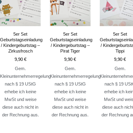
5er Set
5er Set
5er Set
Geburtstagseinladung
Geburtstagseinladung
Geburtstagseinl
/ Kindergeburtstag –
/ Kindergeburtstag –
/ Kindergeburtst
Zirkusfrosch
Pirat Tiger
Tippi
9,90
€
9,90
€
9,90
€
Gem.
Gem.
Gem.
Kleinunternehmerregelung
Kleinunternehmerregelung
Kleinunternehme
nach § 19 UStG
nach § 19 UStG
nach § 19 US
erhebe ich keine
erhebe ich keine
erhebe ich kei
MwSt und weise
MwSt und weise
MwSt und wei
diese auch nicht in
diese auch nicht in
diese auch nicht
der Rechnung aus.
der Rechnung aus.
der Rechnung a