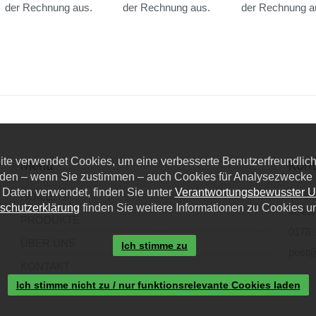
der Rechnung aus.
der Rechnung aus.
der Rechnung a
eite verwendet Cookies, um eine verbesserte Benutzerfreundlichk
Menü
Kont
den – wenn Sie zustimmen – auch Cookies für Analysezwecke u
 Daten verwendet, finden Sie unter
Verantwortungsbewusster 
Dieze
HOME
schutzerklärung
finden Sie weitere Informationen zu Cookies u
40468
PRODUKTE
0178 
ÜBER UNS
Ich stimme zu
post@
KONTAKT
Ich stimme nicht zu / nur funktionsrelevante Cookies laden