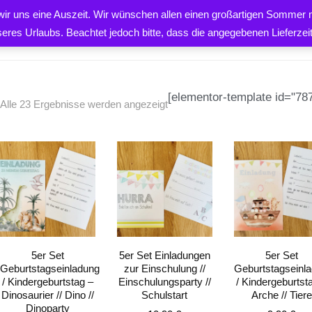
 wir uns eine Auszeit. Wir wünschen allen einen großartigen Sommer m
PRODUKTE
ÜBER UNS
K
seres Urlaubs. Beachtet jedoch bitte, dass die angegebenen Lieferze
[elementor-template id="787
Alle 23 Ergebnisse werden angezeigt
EN
5er Set
5er Set Einladungen
5er Set
Geburtstagseinladung
zur Einschulung //
Geburtstagseinl
/ Kindergeburtstag –
Einschulungsparty //
/ Kindergeburtst
Dinosaurier // Dino //
Schulstart
Arche // Tiere
Dinoparty