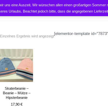
 wir uns eine Auszeit. Wir wünschen allen einen großartigen Sommer m
PRODUKTE
ÜBER UNS
K
seres Urlaubs. Beachtet jedoch bitte, dass die angegebenen Lieferze
[elementor-template id="7873"
Einzelnes Ergebnis wird angezeigt
EN
Skaterbeanie –
Beanie – Mütze –
Hipsterbeanie
17,90
€