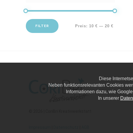
FILTER
Preis:
10 €
—
20 €
Diese Internets
Neben funktionsrelevanten Cookies wer
Informationen dazu, wie Google
In unserer
Daten
© 2026 | CoriBri Kreativwerkstatt
Impressum
|
Datenschutz
|
AGB