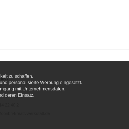
eit zu schaffen.
akt
nd personalisierte Werbung eingesetzt.
Umgang mit Unternehmensdaten
.
lweg 6a,
nd deren Einsatz.
 Düsseldorf
14 22 40 2
coribri-kreativwerkstatt.de