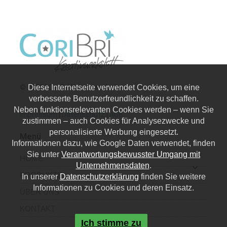
© 2026 | CoriBri Kreativwerkstatt
Diese Internetseite verwendet Cookies, um eine
verbesserte Benutzerfreundlichkeit zu schaffen.
Neben funktionsrelevanten Cookies werden – wenn Sie
Impressum
|
Datenschutz
|
AGB
zustimmen – auch Cookies für Analysezwecke und
personalisierte Werbung eingesetzt.
Menü
Informationen dazu, wie Google Daten verwendet, finden
Sie unter
Verantwortungsbewusster Umgang mit
HOME
Unternehmensdaten
.
PRODUKTE
In unserer
Datenschutzerklärung
finden Sie weitere
Informationen zu Cookies und deren Einsatz.
ÜBER UNS
KONTAKT
Ich stimme zu