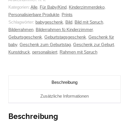
Kategorien:
Alle
,
Für Baby/Kind
,
Kinderzimmerdeko
,
Personalisierbare Produkte
,
Prints
Schlagwörter:
babygeschenk
,
Bild
,
Bild mit Spruch
,
Bilderrahmen
,
Bilderrahmen fü Kinderzimmer
,
Geburtsgeschenk
,
Geburtstagsgeschenk
,
Geschenk für
baby
,
Geschenk zum Geburtstag
,
Geschenk zur Geburt
,
Kunstdruck
,
personalisiert
,
Rahmen mit Spruch
Beschreibung
Zusätzliche Informationen
Beschreibung