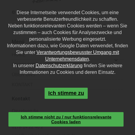
© 2026 | CoriBri Kreativwerkstatt
Diese Internetseite verwendet Cookies, um eine
verbesserte Benutzerfreundlichkeit zu schaffen.
Neben funktionsrelevanten Cookies werden – wenn Sie
Impressum
|
Datenschutz
|
AGB
zustimmen – auch Cookies für Analysezwecke und
personalisierte Werbung eingesetzt.
Menü
Informationen dazu, wie Google Daten verwendet, finden
Sie unter
Verantwortungsbewusster Umgang mit
HOME
Unternehmensdaten
.
PRODUKTE
In unserer
Datenschutzerklärung
finden Sie weitere
Informationen zu Cookies und deren Einsatz.
ÜBER UNS
KONTAKT
Ich stimme zu
Kontakt
Diezelweg 6a,
Ich stimme nicht zu / nur funktionsrelevante
40468 Düsseldorf
Cookies laden
0178 14 22 40 2