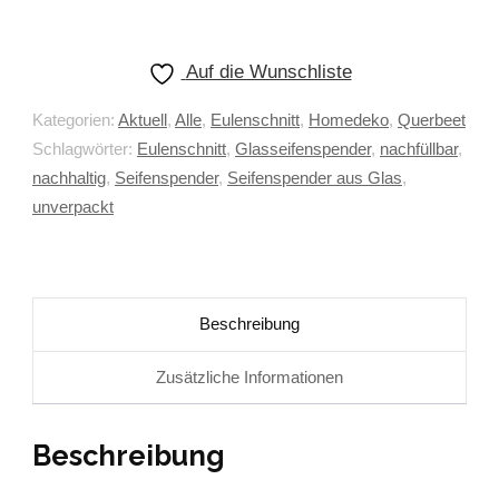
Auf die Wunschliste
Kategorien:
Aktuell
,
Alle
,
Eulenschnitt
,
Homedeko
,
Querbeet
Schlagwörter:
Eulenschnitt
,
Glasseifenspender
,
nachfüllbar
,
nachhaltig
,
Seifenspender
,
Seifenspender aus Glas
,
unverpackt
Beschreibung
Zusätzliche Informationen
Beschreibung