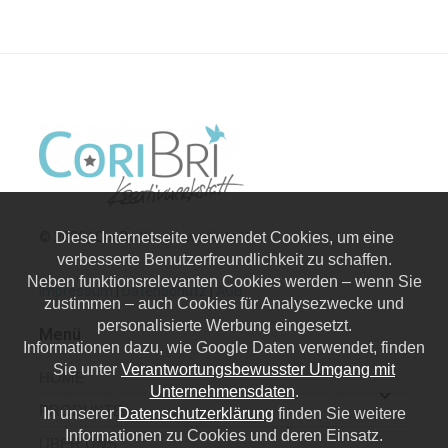
© 2026 | CoriBri Kreativwerkstatt
Diese Internetseite verwendet Cookies, um eine
verbesserte Benutzerfreundlichkeit zu schaffen.
Neben funktionsrelevanten Cookies werden – wenn Sie
Impressum
|
Datenschutz
|
AGB
zustimmen – auch Cookies für Analysezwecke und
personalisierte Werbung eingesetzt.
Menü
Informationen dazu, wie Google Daten verwendet, finden
Sie unter
Verantwortungsbewusster Umgang mit
HOME
Unternehmensdaten
.
PRODUKTE
In unserer
Datenschutzerklärung
finden Sie weitere
Informationen zu Cookies und deren Einsatz.
ÜBER UNS