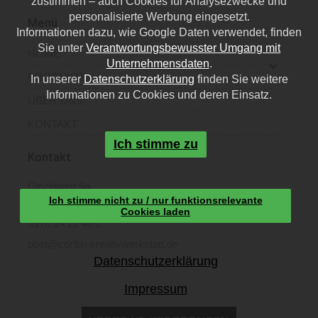
zustimmen – auch Cookies für Analysezwecke und
personalisierte Werbung eingesetzt.
Menü
Informationen dazu, wie Google Daten verwendet, finden
Sie unter
Verantwortungsbewusster Umgang mit
HOME
Unternehmensdaten
.
PRODUKTE
In unserer
Datenschutzerklärung
finden Sie weitere
Informationen zu Cookies und deren Einsatz.
ÜBER UNS
KONTAKT
Ich stimme zu
Kontakt
Diezelweg 6a,
Ich stimme nicht zu / nur funktionsrelevante
40468 Düsseldorf
Cookies laden
0178 14 22 40 2
post@coribri-kreativwerkstatt.de
Datenschutzerklärung
Impressum