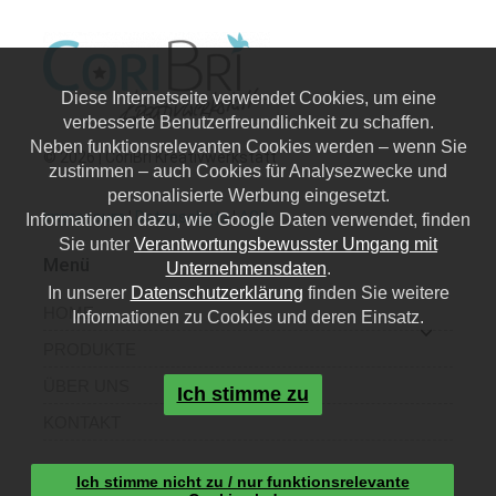
Diese Internetseite verwendet Cookies, um eine
verbesserte Benutzerfreundlichkeit zu schaffen.
Neben funktionsrelevanten Cookies werden – wenn Sie
© 2026 | CoriBri Kreativwerkstatt
zustimmen – auch Cookies für Analysezwecke und
personalisierte Werbung eingesetzt.
Impressum
|
Datenschutz
|
AGB
Informationen dazu, wie Google Daten verwendet, finden
Sie unter
Verantwortungsbewusster Umgang mit
Menü
Unternehmensdaten
.
In unserer
Datenschutzerklärung
finden Sie weitere
HOME
Informationen zu Cookies und deren Einsatz.
PRODUKTE
ÜBER UNS
Ich stimme zu
KONTAKT
Kontakt
Ich stimme nicht zu / nur funktionsrelevante