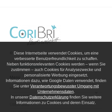
© 2026 | CoriBri Kreativwerkstatt
Diese Internetseite verwendet Cookies, um eine
verbesserte Benutzerfreundlichkeit zu schaffen.
Neben funktionsrelevanten Cookies werden – wenn Sie
Impressum
|
Datenschutz
|
AGB
zustimmen – auch Cookies für Analysezwecke und
personalisierte Werbung eingesetzt.
Menü
Informationen dazu, wie Google Daten verwendet, finden
Sie unter
Verantwortungsbewusster Umgang mit
HOME
Unternehmensdaten
.
PRODUKTE
In unserer
Datenschutzerklärung
finden Sie weitere
Informationen zu Cookies und deren Einsatz.
ÜBER UNS