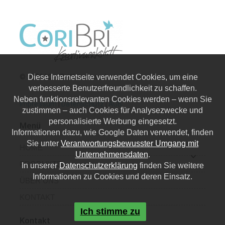
© 2026 | CoriBri Kreativwerkstatt
Diese Internetseite verwendet Cookies, um eine
verbesserte Benutzerfreundlichkeit zu schaffen.
Neben funktionsrelevanten Cookies werden – wenn Sie
Impressum
|
Datenschutz
|
AGB
zustimmen – auch Cookies für Analysezwecke und
personalisierte Werbung eingesetzt.
Menü
Informationen dazu, wie Google Daten verwendet, finden
Sie unter
Verantwortungsbewusster Umgang mit
HOME
Unternehmensdaten
.
PRODUKTE
In unserer
Datenschutzerklärung
finden Sie weitere
Informationen zu Cookies und deren Einsatz.
ÜBER UNS
KONTAKT
Ich stimme zu
Kontakt