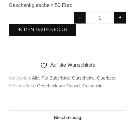
Geschenkgutschein 50 Euro
-
+
IN DEN WARENKORB
Auf die Wunschliste
Kategorien:
Alle
,
Für Baby/Kind
,
Gutscheine
,
Querbeet
Schlagwörter:
Geschenk zur Geburt
,
Gutschein
Beschreibung