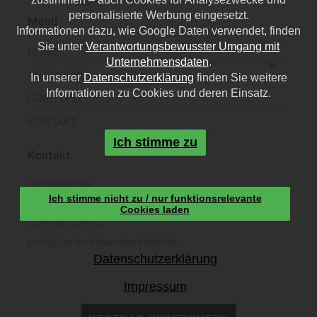
personalisierte Werbung eingesetzt.
Menü
Informationen dazu, wie Google Daten verwendet, finden
Sie unter
Verantwortungsbewusster Umgang mit
HOME
Unternehmensdaten
.
PRODUKTE
In unserer
Datenschutzerklärung
finden Sie weitere
Informationen zu Cookies und deren Einsatz.
ÜBER UNS
KONTAKT
Ich stimme zu
Kontakt
Diezelweg 6a,
Ich stimme nicht zu / nur funktionsrelevante
40468 Düsseldorf
Cookies laden
0178 14 22 40 2
post@coribri-kreativwerkstatt.de
Datenschutzerklärung
Impressum