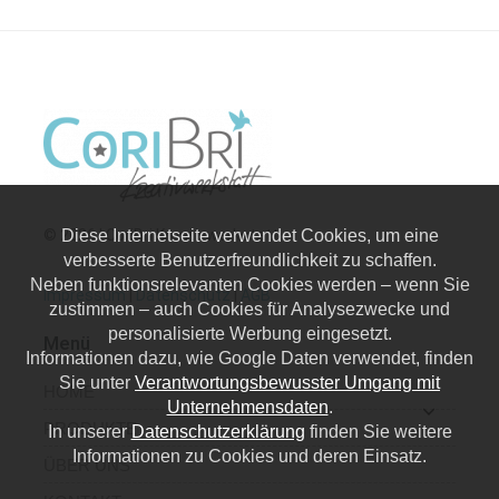
© 2026 | CoriBri Kreativwerkstatt
Diese Internetseite verwendet Cookies, um eine
verbesserte Benutzerfreundlichkeit zu schaffen.
Neben funktionsrelevanten Cookies werden – wenn Sie
Impressum
|
Datenschutz
|
AGB
zustimmen – auch Cookies für Analysezwecke und
personalisierte Werbung eingesetzt.
Menü
Informationen dazu, wie Google Daten verwendet, finden
Sie unter
Verantwortungsbewusster Umgang mit
HOME
Unternehmensdaten
.
PRODUKTE
In unserer
Datenschutzerklärung
finden Sie weitere
Informationen zu Cookies und deren Einsatz.
ÜBER UNS