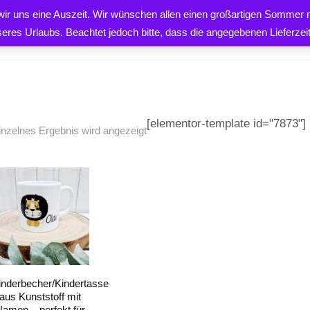
 wir uns eine Auszeit. Wir wünschen allen einen großartigen Sommer m
PRODUKTE
ÜBER UNS
K
seres Urlaubs. Beachtet jedoch bitte, dass die angegebenen Lieferze
[elementor-template id="7873"]
inzelnes Ergebnis wird angezeigt
EN
inderbecher/Kindertasse
aus Kunststoff mit
Namen – perfekt für