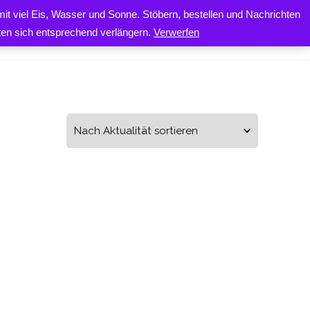
it viel Eis, Wasser und Sonne. Stöbern, bestellen und Nachrichten
0
ONTAKT
iten sich entsprechend verlängern.
Verwerfen