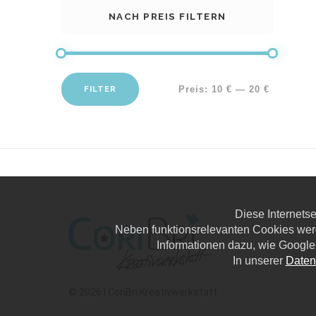
NACH PREIS FILTERN
FILTER
Preis:
10 €
—
20 €
Diese Internets
Neben funktionsrelevanten Cookies wer
Informationen dazu, wie Google
In unserer
Daten
© 2026 | CoriBri Kreativwerkstatt