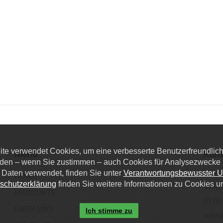
eite verwendet Cookies, um eine verbesserte Benutzerfreundlichk
Menü
Kont
den – wenn Sie zustimmen – auch Cookies für Analysezwecke u
 Daten verwendet, finden Sie unter
Verantwortungsbewusster 
Dieze
HOME
schutzerklärung
finden Sie weitere Informationen zu Cookies u
40468
PRODUKTE
0178 
ÜBER UNS
Ich stimme zu
post@