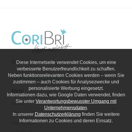
© 2026 | CoriBri Kreativwerkstatt
Diese Internetseite verwendet Cookies, um eine
verbesserte Benutzerfreundlichkeit zu schaffen.
Neben funktionsrelevanten Cookies werden – wenn Sie
Impressum
|
Datenschutz
|
AGB
zustimmen – auch Cookies für Analysezwecke und
personalisierte Werbung eingesetzt.
Menü
Informationen dazu, wie Google Daten verwendet, finden
Sie unter
Verantwortungsbewusster Umgang mit
HOME
Unternehmensdaten
.
PRODUKTE
In unserer
Datenschutzerklärung
finden Sie weitere
Informationen zu Cookies und deren Einsatz.
ÜBER UNS