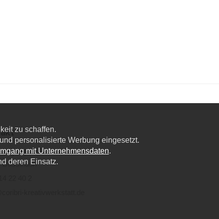
eit zu schaffen.
akt
nd personalisierte Werbung eingesetzt.
Umgang mit Unternehmensdaten
.
lweg 6a,
nd deren Einsatz.
 Düsseldorf
14 22 40 2
coribri-kreativwerkstatt.de