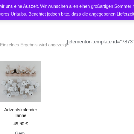
 wir uns eine Auszeit. Wir wünschen allen einen großartigen Sommer m
PRODUKTE
ÜBER UNS
K
seres Urlaubs. Beachtet jedoch bitte, dass die angegebenen Lieferze
[elementor-template id="7873"
Einzelnes Ergebnis wird angezeigt
EN
Adventskalender
Tanne
49,90
€
Gem.