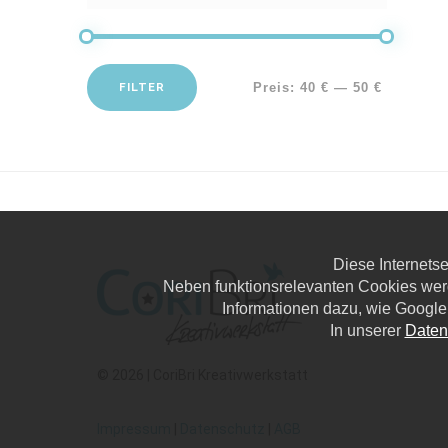
FILTER
Preis:
40 €
—
50 €
Diese Internets
Neben funktionsrelevanten Cookies wer
Informationen dazu, wie Google
In unserer
Daten
© 2026 | CoriBri Kreativwerkstatt
Impressum
|
Datenschutz
|
AGB