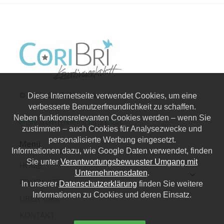
© 2026 | CoriBri Kreativwerkstatt
Diese Internetseite verwendet Cookies, um eine
verbesserte Benutzerfreundlichkeit zu schaffen.
Neben funktionsrelevanten Cookies werden – wenn Sie
Impressum
|
Datenschutz
|
AGB
zustimmen – auch Cookies für Analysezwecke und
personalisierte Werbung eingesetzt.
Menü
Informationen dazu, wie Google Daten verwendet, finden
Sie unter
Verantwortungsbewusster Umgang mit
HOME
Unternehmensdaten
.
PRODUKTE
In unserer
Datenschutzerklärung
finden Sie weitere
Informationen zu Cookies und deren Einsatz.
ÜBER UNS
KONTAKT