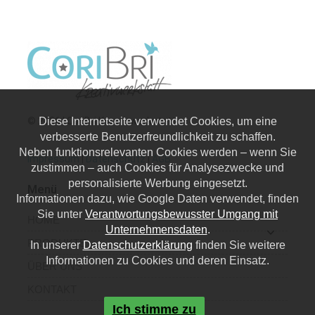
© 2026 | CoriBri Kreativwerkstatt
Diese Internetseite verwendet Cookies, um eine
verbesserte Benutzerfreundlichkeit zu schaffen.
Neben funktionsrelevanten Cookies werden – wenn Sie
Impressum
|
Datenschutz
|
AGB
zustimmen – auch Cookies für Analysezwecke und
personalisierte Werbung eingesetzt.
Menü
Informationen dazu, wie Google Daten verwendet, finden
Sie unter
Verantwortungsbewusster Umgang mit
HOME
Unternehmensdaten
.
PRODUKTE
In unserer
Datenschutzerklärung
finden Sie weitere
Informationen zu Cookies und deren Einsatz.
ÜBER UNS
KONTAKT
Ich stimme zu