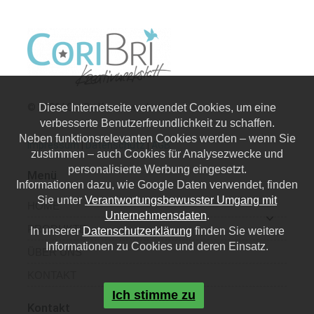
© 2026 | CoriBri Kreativwerkstatt
Diese Internetseite verwendet Cookies, um eine
verbesserte Benutzerfreundlichkeit zu schaffen.
Neben funktionsrelevanten Cookies werden – wenn Sie
Impressum
|
Datenschutz
|
AGB
zustimmen – auch Cookies für Analysezwecke und
personalisierte Werbung eingesetzt.
Menü
Informationen dazu, wie Google Daten verwendet, finden
Sie unter
Verantwortungsbewusster Umgang mit
HOME
Unternehmensdaten
.
PRODUKTE
In unserer
Datenschutzerklärung
finden Sie weitere
Informationen zu Cookies und deren Einsatz.
ÜBER UNS
KONTAKT
Ich stimme zu
Kontakt