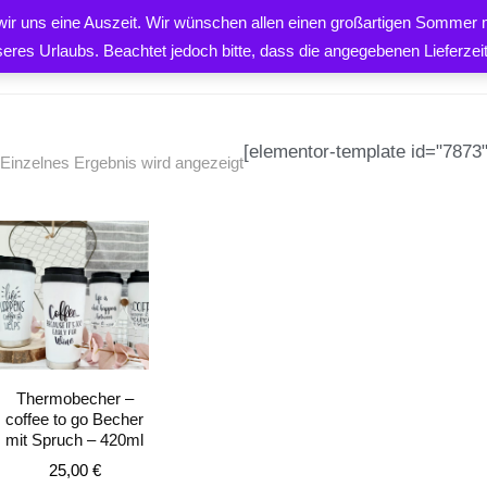
 wir uns eine Auszeit. Wir wünschen allen einen großartigen Sommer m
PRODUKTE
ÜBER UNS
K
seres Urlaubs. Beachtet jedoch bitte, dass die angegebenen Lieferze
[elementor-template id="7873"
Einzelnes Ergebnis wird angezeigt
EN
Thermobecher –
coffee to go Becher
mit Spruch – 420ml
25,00
€