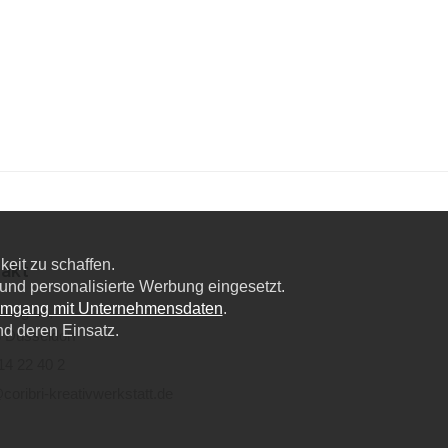
eit zu schaffen.
akt
nd personalisierte Werbung eingesetzt.
Umgang mit Unternehmensdaten
.
lweg 6a,
nd deren Einsatz.
 Düsseldorf
14 22 40 2
coribri-kreativwerkstatt.de