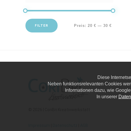
FILTER
Preis:
20 €
—
30 €
Diese Internets
Neben funktionsrelevanten Cookies wer
Informationen dazu, wie Google
In unserer
Daten
© 2026 | CoriBri Kreativwerkstatt
Impressum
|
Datenschutz
|
AGB