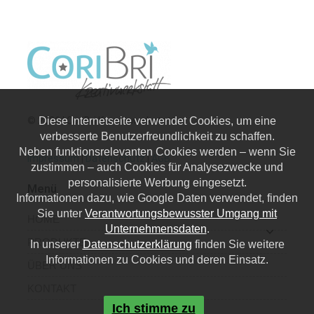
© 2026 | CoriBri Kreativwerkstatt
Diese Internetseite verwendet Cookies, um eine
verbesserte Benutzerfreundlichkeit zu schaffen.
Neben funktionsrelevanten Cookies werden – wenn Sie
Impressum
|
Datenschutz
|
AGB
zustimmen – auch Cookies für Analysezwecke und
personalisierte Werbung eingesetzt.
Menü
Informationen dazu, wie Google Daten verwendet, finden
Sie unter
Verantwortungsbewusster Umgang mit
HOME
Unternehmensdaten
.
PRODUKTE
In unserer
Datenschutzerklärung
finden Sie weitere
Informationen zu Cookies und deren Einsatz.
ÜBER UNS
KONTAKT
Ich stimme zu