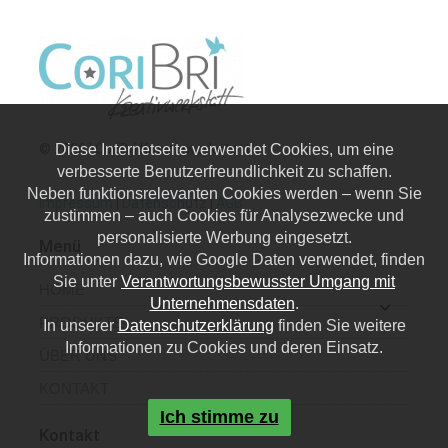
© 2026 | CoriBri Kreativwerkstatt
Diese Internetseite verwendet Cookies, um eine
verbesserte Benutzerfreundlichkeit zu schaffen.
Neben funktionsrelevanten Cookies werden – wenn Sie
Impressum
|
Datenschutz
|
AGB
zustimmen – auch Cookies für Analysezwecke und
personalisierte Werbung eingesetzt.
Menü
Informationen dazu, wie Google Daten verwendet, finden
Sie unter
Verantwortungsbewusster Umgang mit
HOME
Unternehmensdaten
.
PRODUKTE
In unserer
Datenschutzerklärung
finden Sie weitere
Informationen zu Cookies und deren Einsatz.
ÜBER UNS
KONTAKT
Ich stimme zu
Kontakt