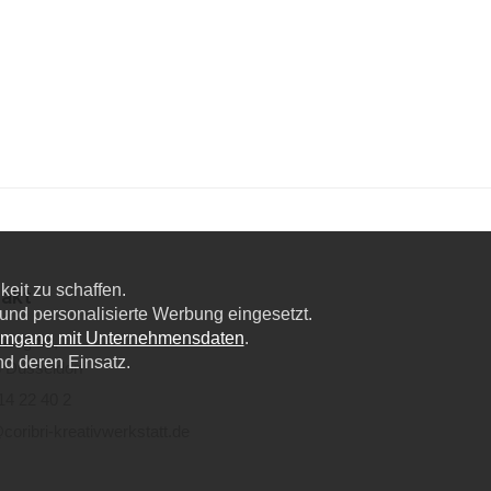
eit zu schaffen.
akt
nd personalisierte Werbung eingesetzt.
Umgang mit Unternehmensdaten
.
lweg 6a,
nd deren Einsatz.
 Düsseldorf
14 22 40 2
coribri-kreativwerkstatt.de