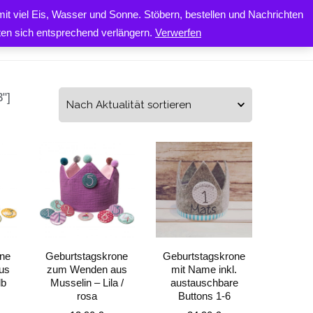
it viel Eis, Wasser und Sonne. Stöbern, bestellen und Nachrichten
0
ONTAKT
iten sich entsprechend verlängern.
Verwerfen
"]
one
Geburtstagskrone
Geburtstagskrone
us
zum Wenden aus
mit Name inkl.
lb
Musselin – Lila /
austauschbare
rosa
Buttons 1-6