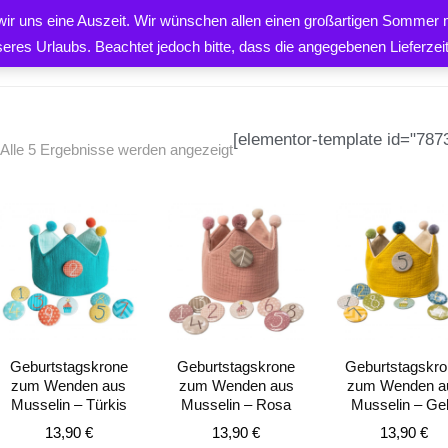
 wir uns eine Auszeit. Wir wünschen allen einen großartigen Sommer m
PRODUKTE
ÜBER UNS
K
seres Urlaubs. Beachtet jedoch bitte, dass die angegebenen Lieferze
[elementor-template id="7873
Alle 5 Ergebnisse werden angezeigt
EN
Geburtstagskrone
Geburtstagskrone
Geburtstagskr
zum Wenden aus
zum Wenden aus
zum Wenden a
Musselin – Türkis
Musselin – Rosa
Musselin – Ge
13,90
€
13,90
€
13,90
€