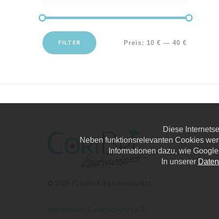
FILTER
Preis:
10 €
—
40 €
Diese Internets
Neben funktionsrelevanten Cookies wer
Informationen dazu, wie Google
In unserer
Daten
© 2026 | CoriBri Kreativwerkstatt
Impressum
|
Datenschutz
|
AGB