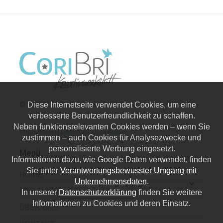
Diese Internetseite verwendet Cookies, um eine
© 2026 | CoriBri Kreativwerkstatt
verbesserte Benutzerfreundlichkeit zu schaffen.
Neben funktionsrelevanten Cookies werden – wenn Sie
Impressum
|
Datenschutz
|
AGB
zustimmen – auch Cookies für Analysezwecke und
personalisierte Werbung eingesetzt.
Menü
Informationen dazu, wie Google Daten verwendet, finden
Sie unter
Verantwortungsbewusster Umgang mit
HOME
Unternehmensdaten
.
PRODUKTE
In unserer
Datenschutzerklärung
finden Sie weitere
Informationen zu Cookies und deren Einsatz.
ÜBER UNS