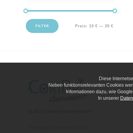
FILTER
Preis:
10 €
—
20 €
Diese Internets
Neben funktionsrelevanten Cookies wer
Informationen dazu, wie Google
In unserer
Daten
© 2026 | CoriBri Kreativwerkstatt
Impressum
|
Datenschutz
|
AGB