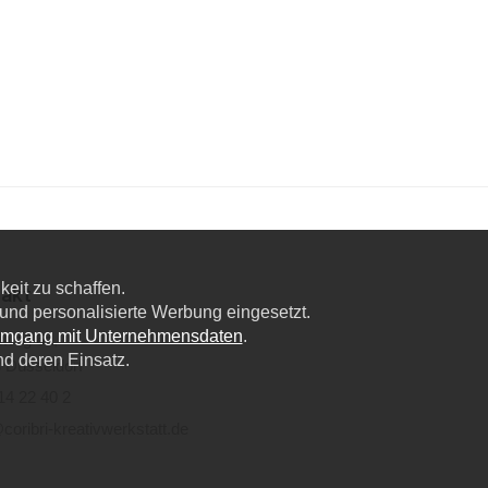
eit zu schaffen.
akt
nd personalisierte Werbung eingesetzt.
Umgang mit Unternehmensdaten
.
lweg 6a,
nd deren Einsatz.
 Düsseldorf
14 22 40 2
coribri-kreativwerkstatt.de