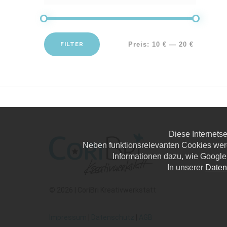
FILTER
Preis:
10 €
—
20 €
Diese Internets
Neben funktionsrelevanten Cookies wer
Informationen dazu, wie Google
In unserer
Daten
© 2026 | CoriBri Kreativwerkstatt
Impressum
|
Datenschutz
|
AGB