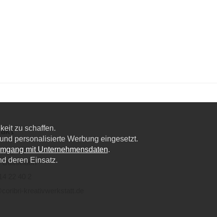
eit zu schaffen.
akt
nd personalisierte Werbung eingesetzt.
Umgang mit Unternehmensdaten
.
lweg 6a,
nd deren Einsatz.
 Düsseldorf
14 22 40 2
coribri-kreativwerkstatt.de