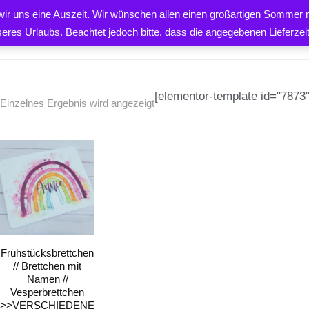
 wir uns eine Auszeit. Wir wünschen allen einen großartigen Sommer m
PRODUKTE
ÜBER UNS
K
seres Urlaubs. Beachtet jedoch bitte, dass die angegebenen Lieferze
[elementor-template id="7873"
Einzelnes Ergebnis wird angezeigt
EN
Frühstücksbrettchen
// Brettchen mit
Namen //
Vesperbrettchen
>>VERSCHIEDENE