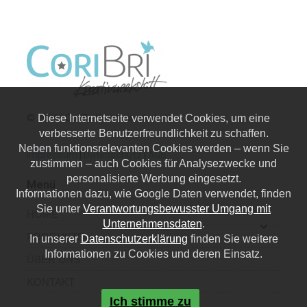
© 2026 | CoriBri Kreativwerkstatt
Diese Internetseite verwendet Cookies, um eine
verbesserte Benutzerfreundlichkeit zu schaffen.
Neben funktionsrelevanten Cookies werden – wenn Sie
Impressum
|
Datenschutz
|
AGB
zustimmen – auch Cookies für Analysezwecke und
personalisierte Werbung eingesetzt.
Menü
Informationen dazu, wie Google Daten verwendet, finden
Sie unter
Verantwortungsbewusster Umgang mit
HOME
Unternehmensdaten
.
PRODUKTE
In unserer
Datenschutzerklärung
finden Sie weitere
Informationen zu Cookies und deren Einsatz.
ÜBER UNS
KONTAKT
Ich stimme zu