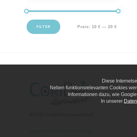
FILTER
Preis:
10 €
—
20 €
Diese Internets
Neben funktionsrelevanten Cookies wer
Informationen dazu, wie Google
In unserer
Daten
© 2026 | CoriBri Kreativwerkstatt
Impressum
|
Datenschutz
|
AGB