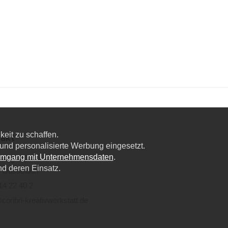
eit zu schaffen.
akt
nd personalisierte Werbung eingesetzt.
Umgang mit Unternehmensdaten
.
lweg 6a,
nd deren Einsatz.
 Düsseldorf
14 22 40 2
coribri-kreativwerkstatt.de