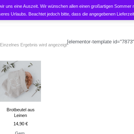
 wir uns eine Auszeit. Wir wünschen allen einen großartigen Sommer m
PRODUKTE
ÜBER UNS
K
seres Urlaubs. Beachtet jedoch bitte, dass die angegebenen Lieferze
[elementor-template id="7873"
Einzelnes Ergebnis wird angezeigt
EN
Brotbeutel aus
Leinen
14,90
€
Gem.