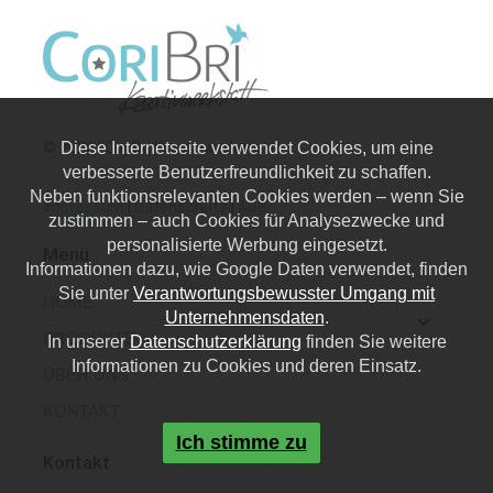
© 2026 | CoriBri Kreativwerkstatt
Diese Internetseite verwendet Cookies, um eine
verbesserte Benutzerfreundlichkeit zu schaffen.
Neben funktionsrelevanten Cookies werden – wenn Sie
Impressum
|
Datenschutz
|
AGB
zustimmen – auch Cookies für Analysezwecke und
personalisierte Werbung eingesetzt.
Menü
Informationen dazu, wie Google Daten verwendet, finden
Sie unter
Verantwortungsbewusster Umgang mit
HOME
Unternehmensdaten
.
PRODUKTE
In unserer
Datenschutzerklärung
finden Sie weitere
Informationen zu Cookies und deren Einsatz.
ÜBER UNS
KONTAKT
Ich stimme zu
Kontakt