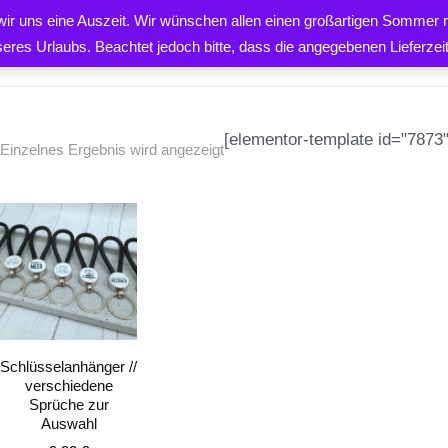
 wir uns eine Auszeit. Wir wünschen allen einen großartigen Sommer m
PRODUKTE
ÜBER UNS
K
seres Urlaubs. Beachtet jedoch bitte, dass die angegebenen Lieferze
[elementor-template id="7873"
Einzelnes Ergebnis wird angezeigt
EN
Schlüsselanhänger //
verschiedene
Sprüche zur
Auswahl