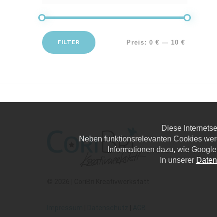
FILTER
Preis:
0 €
—
10 €
Diese Internets
Neben funktionsrelevanten Cookies wer
Informationen dazu, wie Google
In unserer
Daten
© 2026 | CoriBri Kreativwerkstatt
Impressum
|
Datenschutz
|
AGB