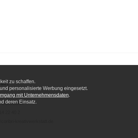
eit zu schaffen.
akt
nd personalisierte Werbung eingesetzt.
Umgang mit Unternehmensdaten
.
lweg 6a,
nd deren Einsatz.
 Düsseldorf
14 22 40 2
coribri-kreativwerkstatt.de