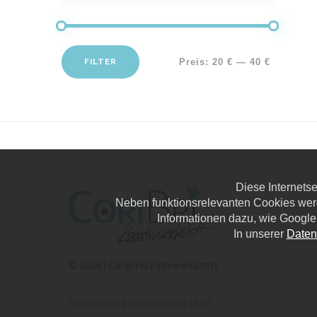
FILTER
Preis:
20 €
—
40 €
Diese Internets
Neben funktionsrelevanten Cookies wer
Informationen dazu, wie Google
In unserer
Daten
© 2026 | CoriBri Kreativwerkstatt
Impressum
|
Datenschutz
|
AGB