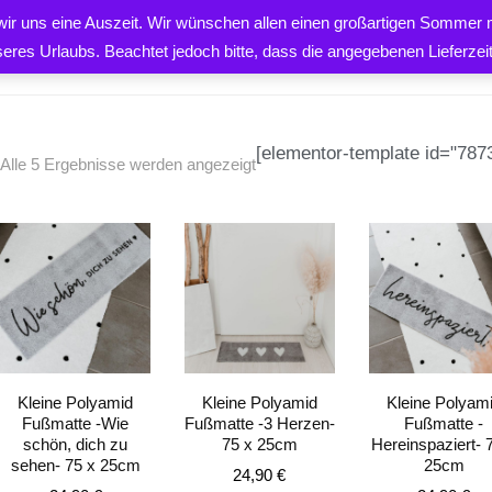
 wir uns eine Auszeit. Wir wünschen allen einen großartigen Sommer m
PRODUKTE
ÜBER UNS
K
seres Urlaubs. Beachtet jedoch bitte, dass die angegebenen Lieferze
[elementor-template id="7873
Alle 5 Ergebnisse werden angezeigt
EN
Kleine Polyamid
Kleine Polyamid
Kleine Polyam
Fußmatte -Wie
Fußmatte -3 Herzen-
Fußmatte -
schön, dich zu
75 x 25cm
Hereinspaziert- 
sehen- 75 x 25cm
25cm
24,90
€