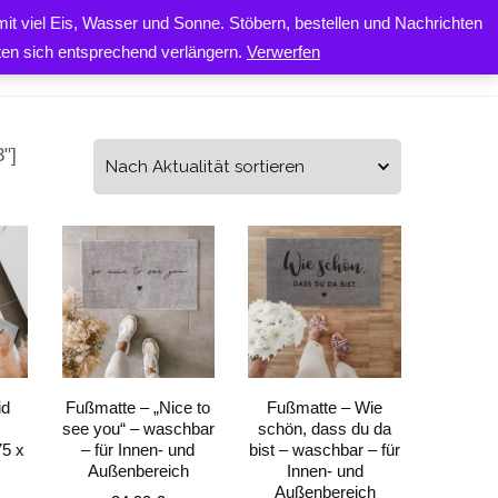
it viel Eis, Wasser und Sonne. Stöbern, bestellen und Nachrichten
0
ONTAKT
iten sich entsprechend verlängern.
Verwerfen
"]
id
Fußmatte – „Nice to
Fußmatte – Wie
see you“ – waschbar
schön, dass du da
75 x
– für Innen- und
bist – waschbar – für
Außenbereich
Innen- und
Außenbereich