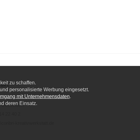
eit zu schaffen.
akt
nd personalisierte Werbung eingesetzt.
Umgang mit Unternehmensdaten
.
lweg 6a,
nd deren Einsatz.
 Düsseldorf
14 22 40 2
coribri-kreativwerkstatt.de