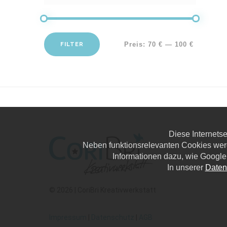
FILTER
Preis:
70 €
—
100 €
Diese Internets
Neben funktionsrelevanten Cookies wer
Informationen dazu, wie Google
In unserer
Daten
© 2026 | CoriBri Kreativwerkstatt
Impressum
|
Datenschutz
|
AGB