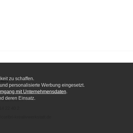
eit zu schaffen.
akt
nd personalisierte Werbung eingesetzt.
Umgang mit Unternehmensdaten
.
lweg 6a,
nd deren Einsatz.
 Düsseldorf
14 22 40 2
coribri-kreativwerkstatt.de