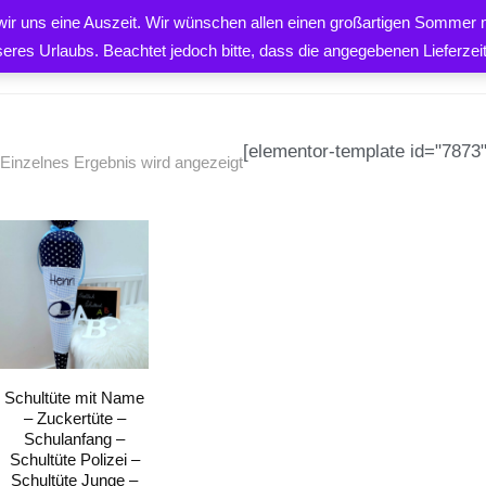
 wir uns eine Auszeit. Wir wünschen allen einen großartigen Sommer m
PRODUKTE
ÜBER UNS
K
seres Urlaubs. Beachtet jedoch bitte, dass die angegebenen Lieferze
[elementor-template id="7873"
Einzelnes Ergebnis wird angezeigt
EN
Schultüte mit Name
– Zuckertüte –
Schulanfang –
Schultüte Polizei –
Schultüte Junge –