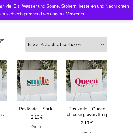
it viel Eis, Wasser und Sonne. Stöbern, bestellen und Nachrichten
0
ONTAKT
iten sich entsprechend verlängern.
Verwerfen
"]
Postkarte – Smile
Postkarte – Queen
es
of fucking everything
2,10
€
2,10
€
Gem.
Gem.