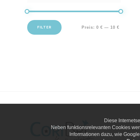
FILTER
Preis:
0 €
—
10 €
Diese Internets
Neben funktionsrelevanten Cookies wer
Informationen dazu, wie Google