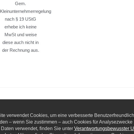
Gem.
Kleinunternehmerregelung
nach § 19 UStG
erhebe ich keine
MwSt und weise
diese auch nicht in
der Rechnung aus.
eite verwendet Cookies, um eine verbesserte Benutzerfreundlichk
Menü
Kont
den – wenn Sie zustimmen – auch Cookies für Analysezwecke u
 Daten verwendet, finden Sie unter
Verantwortungsbewusster 
Dieze
HOME