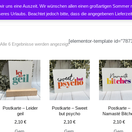
 wir uns eine Auszeit. Wir wünschen allen einen großartigen Sommer m
PRODUKTE
ÜBER UNS
K
seres Urlaubs. Beachtet jedoch bitte, dass die angegebenen Lieferze
[elementor-template id="7873
Alle 6 Ergebnisse werden angezeigt
EN
Postkarte – Leider
Postkarte – Sweet
Postkarte –
geil
but psycho
Namasté Bitch
2,10
€
2,10
€
2,10
€
Gem.
Gem.
Gem.