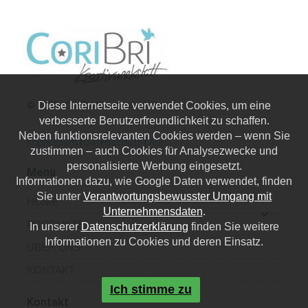
© 2026 | CoriBri Kreativwerkstatt
Diese Internetseite verwendet Cookies, um eine
verbesserte Benutzerfreundlichkeit zu schaffen.
Neben funktionsrelevanten Cookies werden – wenn Sie
Impressum
|
Datenschutz
|
AGB
zustimmen – auch Cookies für Analysezwecke und
personalisierte Werbung eingesetzt.
Menü
Informationen dazu, wie Google Daten verwendet, finden
Sie unter
Verantwortungsbewusster Umgang mit
HOME
Unternehmensdaten
.
PRODUKTE
In unserer
Datenschutzerklärung
finden Sie weitere
Informationen zu Cookies und deren Einsatz.
ÜBER UNS
KONTAKT
Ich stimme zu
Kontakt