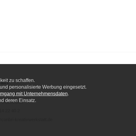
eit zu schaffen.
akt
nd personalisierte Werbung eingesetzt.
Umgang mit Unternehmensdaten
.
lweg 6a,
nd deren Einsatz.
 Düsseldorf
14 22 40 2
coribri-kreativwerkstatt.de