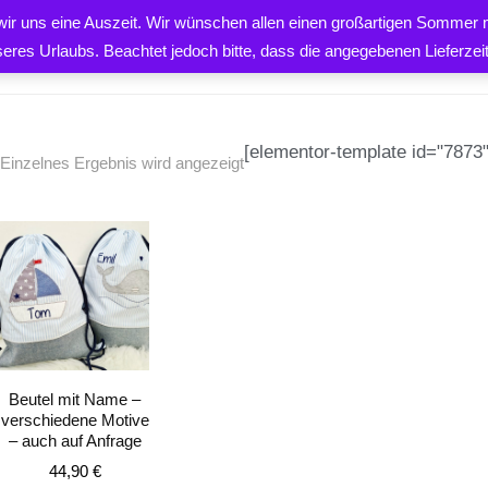
 wir uns eine Auszeit. Wir wünschen allen einen großartigen Sommer m
PRODUKTE
ÜBER UNS
K
seres Urlaubs. Beachtet jedoch bitte, dass die angegebenen Lieferze
[elementor-template id="7873"
Einzelnes Ergebnis wird angezeigt
EN
Beutel mit Name –
verschiedene Motive
– auch auf Anfrage
44,90
€