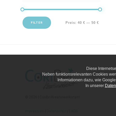
FILTER
Preis:
40 €
—
50 €
Diese Internets
Neben funktionsrelevanten Cookies wer
Informationen dazu, wie Google
In unserer
Daten
© 2026 | CoriBri Kreativwerkstatt
Impressum
|
Datenschutz
|
AGB