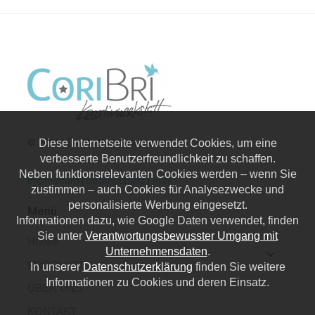
© 2026 | CoriBri Kreativwerkstatt
Diese Internetseite verwendet Cookies, um eine
verbesserte Benutzerfreundlichkeit zu schaffen.
Neben funktionsrelevanten Cookies werden – wenn Sie
Impressum
|
Datenschutz
|
AGB
zustimmen – auch Cookies für Analysezwecke und
personalisierte Werbung eingesetzt.
Menü
Informationen dazu, wie Google Daten verwendet, finden
Sie unter
Verantwortungsbewusster Umgang mit
HOME
Unternehmensdaten
.
PRODUKTE
In unserer
Datenschutzerklärung
finden Sie weitere
Informationen zu Cookies und deren Einsatz.
ÜBER UNS
KONTAKT