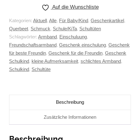
Auf die Wunschliste
Kategorien:
Aktuell
,
Alle
,
Für Baby/Kind
,
Geschenkartikel
,
Querbeet
,
Schmuck
,
Schule/KiTa
,
Schultüten
Schlagwörter:
Armband
,
Einschuluung
,
Freundschaftsarmband
,
Geschenk einschulung
,
Geschenk
für beste Freundin
,
Geschenk für die Freundin
,
Geschenk
Schulkind
,
kleine Aufmerksamkeit
,
schlichtes Armband
,
Schulkind
,
Schultüte
Beschreibung
Zusätzliche Informationen
Beschreibung