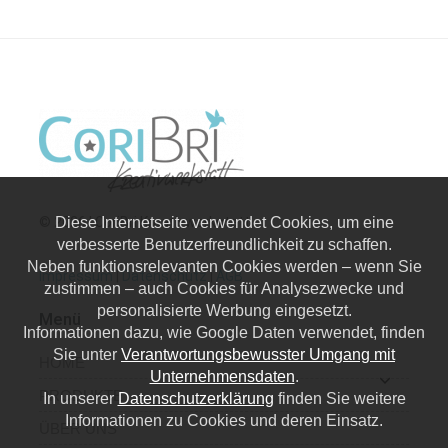
Diese Internetseite verwendet Cookies, um eine
© 2026 | CoriBri Kreativwerkstatt
verbesserte Benutzerfreundlichkeit zu schaffen.
Neben funktionsrelevanten Cookies werden – wenn Sie
Impressum
|
Datenschutz
|
AGB
zustimmen – auch Cookies für Analysezwecke und
personalisierte Werbung eingesetzt.
Menü
Informationen dazu, wie Google Daten verwendet, finden
Sie unter
Verantwortungsbewusster Umgang mit
HOME
Unternehmensdaten
.
PRODUKTE
In unserer
Datenschutzerklärung
finden Sie weitere
Informationen zu Cookies und deren Einsatz.
ÜBER UNS