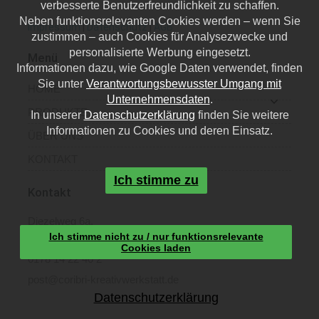
verbesserte Benutzerfreundlichkeit zu schaffen.
Neben funktionsrelevanten Cookies werden – wenn Sie
Impressum
|
Datenschutz
|
AGB
zustimmen – auch Cookies für Analysezwecke und
personalisierte Werbung eingesetzt.
Menü
Informationen dazu, wie Google Daten verwendet, finden
Sie unter
Verantwortungsbewusster Umgang mit
HOME
Unternehmensdaten
.
PRODUKTE
In unserer
Datenschutzerklärung
finden Sie weitere
Informationen zu Cookies und deren Einsatz.
ÜBER UNS
KONTAKT
Ich stimme zu
Kontakt
Diezelweg 6a,
Ich stimme nicht zu / nur funktionsrelevante
40468 Düsseldorf
Cookies laden
0178 14 22 40 2
post@coribri-kreativwerkstatt.de
Datenschutzerklärung