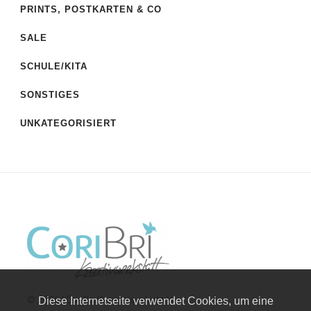
PRINTS, POSTKARTEN & CO
SALE
SCHULE/KITA
SONSTIGES
UNKATEGORISIERT
© 2026 | CoriBri Kreativwerkstatt
Diese Internetseite verwendet Cookies, um eine