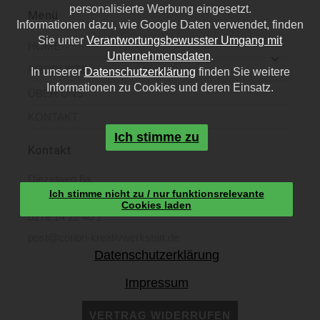
personalisierte Werbung eingesetzt.
Menü
Informationen dazu, wie Google Daten verwendet, finden
Sie unter
Verantwortungsbewusster Umgang mit
HOME
Unternehmensdaten
.
PRODUKTE
In unserer
Datenschutzerklärung
finden Sie weitere
Informationen zu Cookies und deren Einsatz.
ÜBER UNS
KONTAKT
Ich stimme zu
Kontakt
Diezelweg 6a,
Ich stimme nicht zu / nur funktionsrelevante
40468 Düsseldorf
Cookies laden
0178 14 22 40 2
post@coribri-kreativwerkstatt.de
Datenschutzerklärung
Impressum
VERTRAG WIDERRUFEN