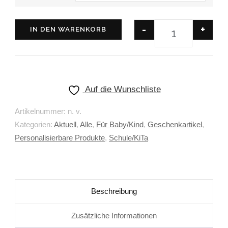
-
+
IN DEN WARENKORB
Auf die Wunschliste
Artikelnummer:
n. v.
Kategorien:
Aktuell
,
Alle
,
Für Baby/Kind
,
Geschenkartikel
,
Personalisierbare Produkte
,
Schule/KiTa
Beschreibung
Zusätzliche Informationen