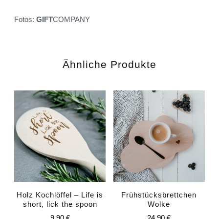
Fotos:
GIFT
COMPANY
Ähnliche Produkte
Holz Kochlöffel – Life is
Frühstücksbrettchen
short, lick the spoon
Wolke
9,90
€
24,90
€