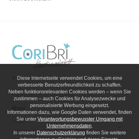
© 2026 | CoriBri Kreativwerkstatt
Diese Internetseite verwendet Cookies, um eine
verbesserte Benutzerfreundlichkeit zu schaffen.
Neben funktionsrelevanten Cookies werden – wenn Sie
Impressum
|
Datenschutz
|
AGB
zustimmen – auch Cookies für Analysezwecke und
personalisierte Werbung eingesetzt.
Menü
Informationen dazu, wie Google Daten verwendet, finden
Sie unter
Verantwortungsbewusster Umgang mit
HOME
Unternehmensdaten
.
PRODUKTE
In unserer
Datenschutzerklärung
finden Sie weitere