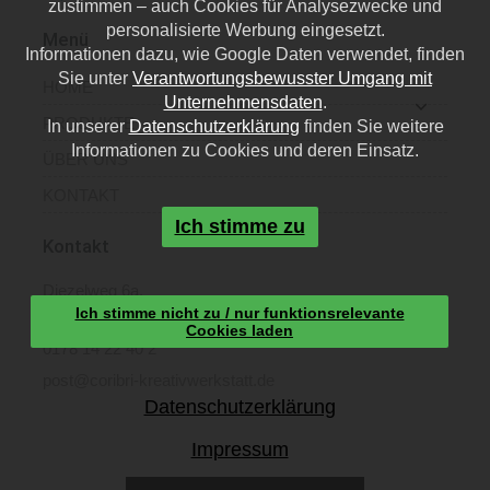
zustimmen – auch Cookies für Analysezwecke und
personalisierte Werbung eingesetzt.
Menü
Informationen dazu, wie Google Daten verwendet, finden
Sie unter
Verantwortungsbewusster Umgang mit
HOME
Unternehmensdaten
.
PRODUKTE
In unserer
Datenschutzerklärung
finden Sie weitere
Informationen zu Cookies und deren Einsatz.
ÜBER UNS
KONTAKT
Ich stimme zu
Kontakt
Diezelweg 6a,
Ich stimme nicht zu / nur funktionsrelevante
40468 Düsseldorf
Cookies laden
0178 14 22 40 2
post@coribri-kreativwerkstatt.de
Datenschutzerklärung
Impressum