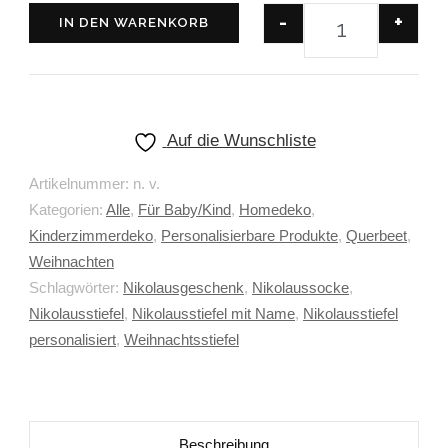
-
+
IN DEN WARENKORB
Auf die Wunschliste
Artikelnummer:
n. v.
Kategorien:
Alle
,
Für Baby/Kind
,
Homedeko
,
Kinderzimmerdeko
,
Personalisierbare Produkte
,
Querbeet
,
Weihnachten
Schlagwörter:
Nikolausgeschenk
,
Nikolaussocke
,
Nikolausstiefel
,
Nikolausstiefel mit Name
,
Nikolausstiefel
personalisiert
,
Weihnachtsstiefel
Beschreibung