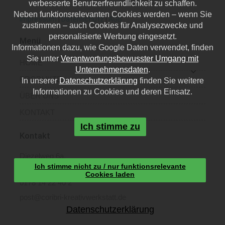
verbesserte Benutzerfreundlichkeit zu schaffen.
Neben funktionsrelevanten Cookies werden – wenn Sie
Impressum
|
Datenschutz
|
AGB
zustimmen – auch Cookies für Analysezwecke und
personalisierte Werbung eingesetzt.
Menü
Informationen dazu, wie Google Daten verwendet, finden
Sie unter
Verantwortungsbewusster Umgang mit
HOME
Unternehmensdaten
.
PRODUKTE
In unserer
Datenschutzerklärung
finden Sie weitere
Informationen zu Cookies und deren Einsatz.
ÜBER UNS
KONTAKT
Ich stimme zu
Kontakt
Diezelweg 6a,
Ich stimme nicht zu / nur funktionsrelevante
40468 Düsseldorf
Cookies laden
0178 14 22 40 2
post@coribri-kreativwerkstatt.de
Datenschutzerklärung