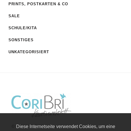
PRINTS, POSTKARTEN & CO
SALE
SCHULE/KITA
SONSTIGES
UNKATEGORISIERT
Diese Internetseite verwendet Cookies, um eine
© 2026 | CoriBri Kreativwerkstatt