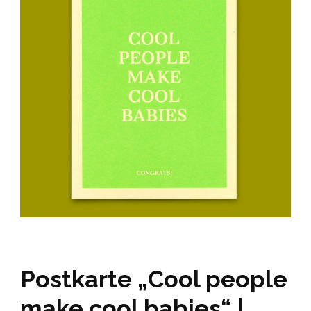
Postkarte „Cool people
make cool babies“ |