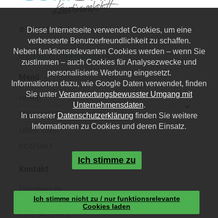
Diese Internetseite verwendet Cookies, um eine
© 2026 | CoriBri Kreativwerkstatt
verbesserte Benutzerfreundlichkeit zu schaffen.
Neben funktionsrelevanten Cookies werden – wenn Sie
Impressum
|
Datenschutz
|
AGB
zustimmen – auch Cookies für Analysezwecke und
personalisierte Werbung eingesetzt.
Menü
Informationen dazu, wie Google Daten verwendet, finden
Sie unter
Verantwortungsbewusster Umgang mit
HOME
Unternehmensdaten
.
PRODUKTE
In unserer
Datenschutzerklärung
finden Sie weitere
Informationen zu Cookies und deren Einsatz.
ÜBER UNS
KONTAKT
Ich stimme zu
Kontakt
Diezelweg 6a,
Ich stimme nicht zu / nur funktionsrelevante
40468 Düsseldorf
Cookies laden
0178 14 22 40 2