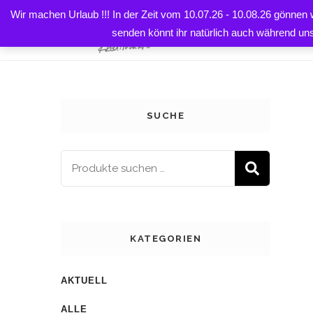
Wir machen Urlaub !!! In der Zeit vom 10.07.26 - 10.08.26 gönnen
Startseite
Shop
Prints, Postkarten & Co
Karten 
HOME
senden könnt ihr natürlich auch während un
SUCHE
SUCH
KATEGORIEN
AKTUELL
ALLE