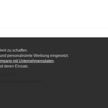
eit zu schaffen.
akt
nd personalisierte Werbung eingesetzt.
Umgang mit Unternehmensdaten
.
lweg 6a,
nd deren Einsatz.
 Düsseldorf
14 22 40 2
coribri-kreativwerkstatt.de