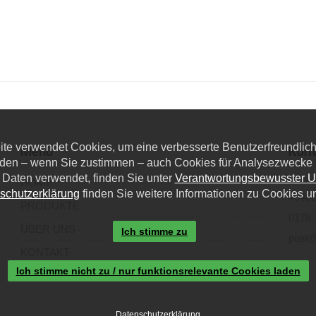
eite verwendet Cookies, um eine verbesserte Benutzerfreundlichk
Menü
Kont
den – wenn Sie zustimmen – auch Cookies für Analysezwecke u
 Daten verwendet, finden Sie unter
Verantwortungsbewusster 
Dieze
HOME
schutzerklärung
finden Sie weitere Informationen zu Cookies u
40468
PRODUKTE
0178 
ÜBER UNS
Ich stimme zu
post@
KONTAKT
Ich stimme nicht zu / nur funktionsrelevante Cookies laden
Datenschutzerklärung