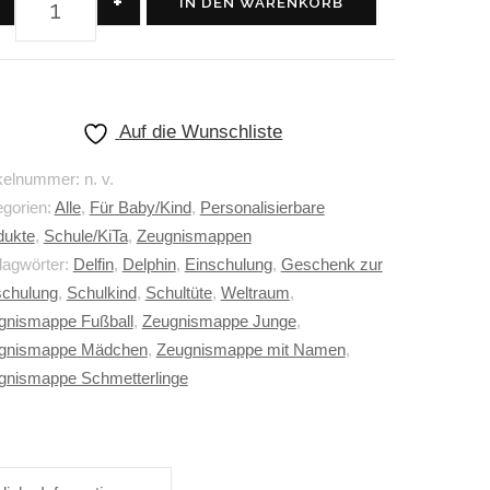
+
IN DEN WARENKORB
Auf die Wunschliste
ikelnummer:
n. v.
egorien:
Alle
,
Für Baby/Kind
,
Personalisierbare
dukte
,
Schule/KiTa
,
Zeugnismappen
lagwörter:
Delfin
,
Delphin
,
Einschulung
,
Geschenk zur
schulung
,
Schulkind
,
Schultüte
,
Weltraum
,
gnismappe Fußball
,
Zeugnismappe Junge
,
gnismappe Mädchen
,
Zeugnismappe mit Namen
,
gnismappe Schmetterlinge