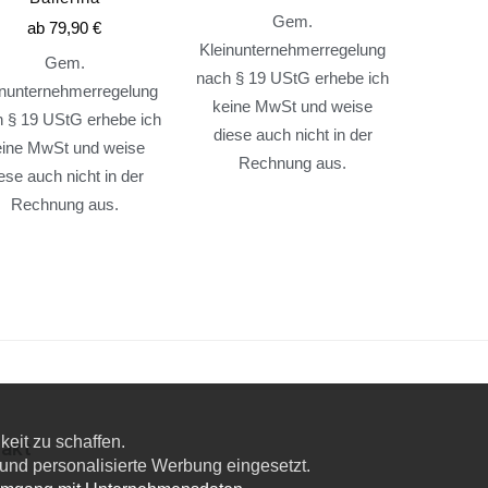
Gem.
ab
79,90
€
Kleinunternehmerregelung
Gem.
nach § 19 UStG erhebe ich
inunternehmerregelung
keine MwSt und weise
 § 19 UStG erhebe ich
diese auch nicht in der
eine MwSt und weise
Rechnung aus.
ese auch nicht in der
Rechnung aus.
eit zu schaffen.
akt
nd personalisierte Werbung eingesetzt.