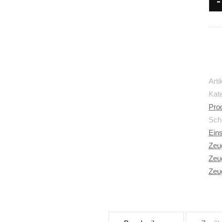
-
Art
Kat
Pro
Sch
Ein
Zeu
Zeu
Zeu