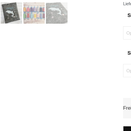
Lief
S
S
Fre