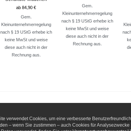
Gem.
ab
84,90
€
Kleinunternehmerregelung
Gem.
nach § 19 UStG erhebe ich
Kleinunternehmerregelung
Kle
keine MwSt und weise
nach § 19 UStG erhebe ich
nach
diese auch nicht in der
keine MwSt und weise
k
Rechnung aus.
diese auch nicht in der
di
Rechnung aus.
eite verwendet Cookies, um eine verbesserte Benutzerfreundlichk
Menü
Kont
den – wenn Sie zustimmen – auch Cookies für Analysezwecke u