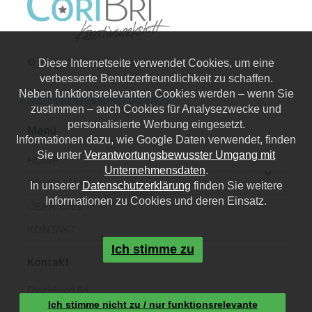
© 2026 | CoriBri Kreativwerkstatt
Diese Internetseite verwendet Cookies, um eine
verbesserte Benutzerfreundlichkeit zu schaffen.
Neben funktionsrelevanten Cookies werden – wenn Sie
Impressum
|
Datenschutz
|
AGB
zustimmen – auch Cookies für Analysezwecke und
personalisierte Werbung eingesetzt.
Menü
Informationen dazu, wie Google Daten verwendet, finden
Sie unter
Verantwortungsbewusster Umgang mit
HOME
Unternehmensdaten
.
PRODUKTE
In unserer
Datenschutzerklärung
finden Sie weitere
Informationen zu Cookies und deren Einsatz.
ÜBER UNS
KONTAKT
Ich stimme zu
Kontakt
Diezelweg 6a,
Ich stimme nicht zu / nur funktionsrelevante
40468 Düsseldorf