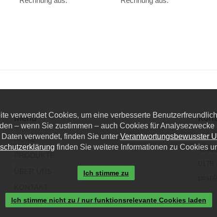
Rechnung aus.
Rechnung aus.
eite verwendet Cookies, um eine verbesserte Benutzerfreundlichk
Menü
Kont
den – wenn Sie zustimmen – auch Cookies für Analysezwecke u
 Daten verwendet, finden Sie unter
Verantwortungsbewusster 
Dieze
HOME
schutzerklärung
finden Sie weitere Informationen zu Cookies u
40468
PRODUKTE
0178 
ÜBER UNS
Ich stimme zu
post@
KONTAKT
Ich stimme nicht zu / nur funktionsrelevante Cookies laden