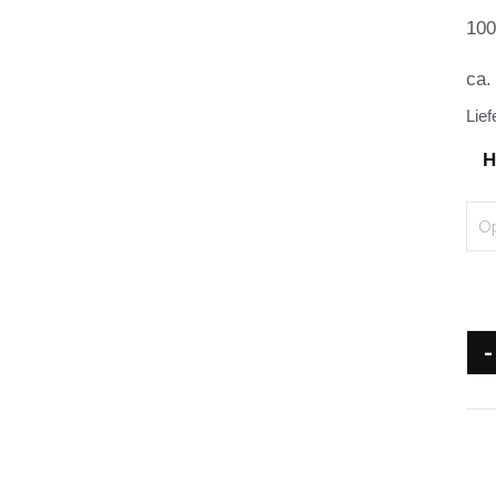
10
ca.
Lief
H
-