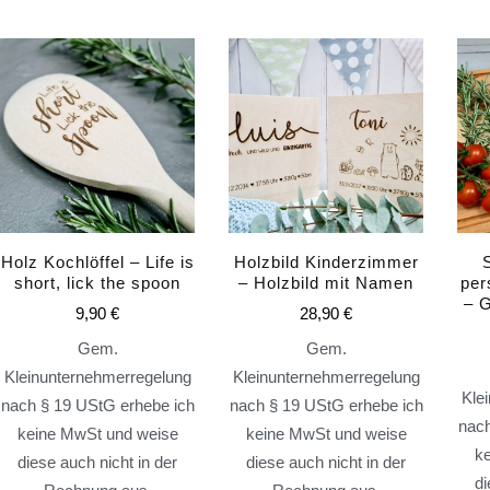
Holz Kochlöffel – Life is
Holzbild Kinderzimmer
short, lick the spoon
– Holzbild mit Namen
per
– G
9,90
€
28,90
€
Gem.
Gem.
Kleinunternehmerregelung
Kleinunternehmerregelung
Kle
nach § 19 UStG erhebe ich
nach § 19 UStG erhebe ich
nach
keine MwSt und weise
keine MwSt und weise
k
diese auch nicht in der
diese auch nicht in der
di