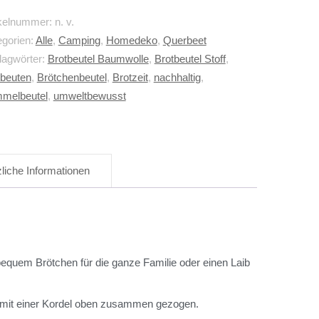
ikelnummer:
n. v.
egorien:
Alle
,
Camping
,
Homedeko
,
Querbeet
lagwörter:
Brotbeutel Baumwolle
,
Brotbeutel Stoff
,
tbeuten
,
Brötchenbeutel
,
Brotzeit
,
nachhaltig
,
melbeutel
,
umweltbewusst
liche Informationen
equem Brötchen für die ganze Familie oder einen Laib
 mit einer Kordel oben zusammen gezogen.