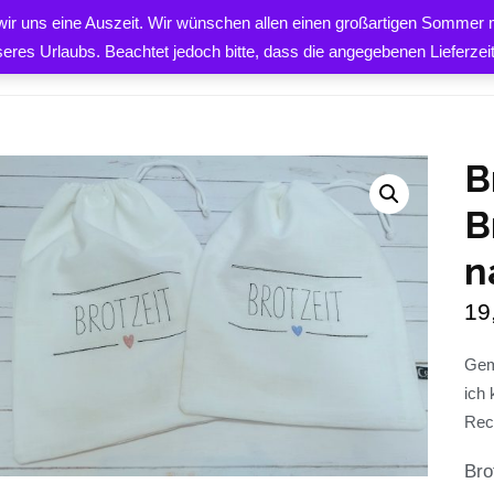
 wir uns eine Auszeit. Wir wünschen allen einen großartigen Sommer m
 – Brötchenbeutel – nachhaltig
PRODUKTE
ÜBER UNS
K
seres Urlaubs. Beachtet jedoch bitte, dass die angegebenen Lieferze
B
B
n
EN
19
Gem
ich 
Rec
Bro