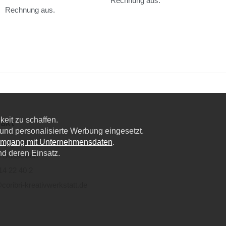
Rechnung aus.
Rechnung aus.
eit zu schaffen.
akt
nd personalisierte Werbung eingesetzt.
Umgang mit Unternehmensdaten
.
lweg 6a,
nd deren Einsatz.
 Düsseldorf
14 22 40 2
coribri-kreativwerkstatt.de