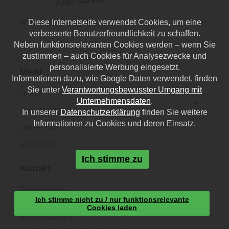
Diese Internetseite verwendet Cookies, um eine
© 2026 | CoriBri Kreativwerkstatt
verbesserte Benutzerfreundlichkeit zu schaffen.
Neben funktionsrelevanten Cookies werden – wenn Sie
Impressum
|
Datenschutz
|
AGB
zustimmen – auch Cookies für Analysezwecke und
personalisierte Werbung eingesetzt.
Menü
Informationen dazu, wie Google Daten verwendet, finden
Sie unter
Verantwortungsbewusster Umgang mit
HOME
Unternehmensdaten
.
PRODUKTE
In unserer
Datenschutzerklärung
finden Sie weitere
Informationen zu Cookies und deren Einsatz.
ÜBER UNS
KONTAKT
Ich stimme zu
Kontakt
Diezelweg 6a,
Ich stimme nicht zu / nur funktionsrelevante
40468 Düsseldorf
Cookies laden
0178 14 22 40 2